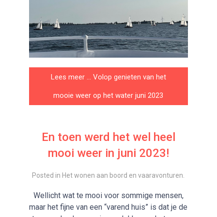
Lees meer … Volop genieten van het
mooie weer op het water juni 2023
En toen werd het wel heel
mooi weer in juni 2023!
Posted in
Het wonen aan boord en vaaravonturen
.
Wellicht wat te mooi voor sommige mensen,
maar het fijne van een “varend huis” is dat je de