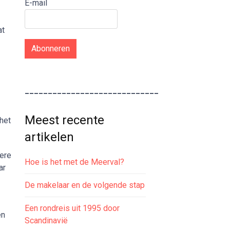
E-mail
at
Abonneren
_____________________________
Meest recente
het
artikelen
dere
Hoe is het met de Meerval?
ar
De makelaar en de volgende stap
Een rondreis uit 1995 door
en
Scandinavië