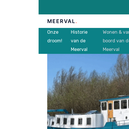
MEERVAL
.
Onze
Historie
Wonen & va
droom!
van de
boord van d
Meerval
Meerval