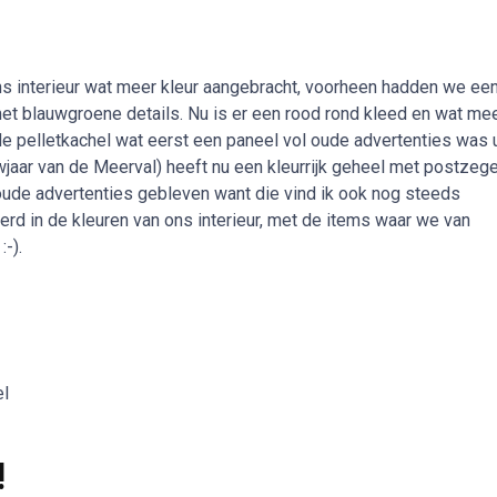
s interieur wat meer kleur aangebracht, voorheen hadden we ee
et blauwgroene details. Nu is er een rood rond kleed en wat me
 de pelletkachel wat eerst een paneel vol oude advertenties was u
aar van de Meerval) heeft nu een kleurrijk geheel met postzege
oude advertenties gebleven want die vind ik ook nog steeds
derd in de kleuren van ons interieur, met de items waar we van
:-).
!