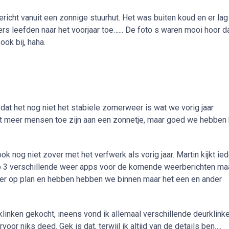
ericht vanuit een zonnige stuurhut. Het was buiten koud en er lag
s leefden naar het voorjaar toe…... De foto s waren mooi hoor d
ook bij, haha.
 dat het nog niet het stabiele zomerweer is wat we vorig jaar
dat meer mensen toe zijn aan een zonnetje, maar goed we hebben 
ok nog niet zover met het verfwerk als vorig jaar. Martin kijkt ie
op 3 verschillende weer apps voor de komende weerberichten ma
hter op plan en hebben hebben we binnen maar het een en ander
linken gekocht, ineens vond ik allemaal verschillende deurklink
voor niks deed. Gek is dat, terwijl ik altijd van de details ben….