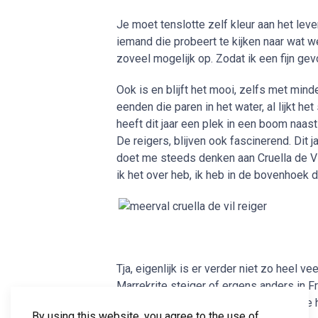
Je moet tenslotte zelf kleur aan het lev
iemand die probeert te kijken naar wat we
zoveel mogelijk op. Zodat ik een fijn gevo
Ook is en blijft het mooi, zelfs met minde
eenden die paren in het water, al lijkt h
heeft dit jaar een plek in een boom naast
De reigers, blijven ook fascinerend. Dit 
doet me steeds denken aan Cruella de Vi
ik het over heb, ik heb in de bovenhoek de
Tja, eigenlijk is er verder niet zo heel 
Marrekrite steiger of ergens anders in F
Lemmer en net zoals iedereen gaan we 
By using this website, you agree to the use of