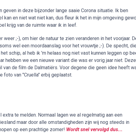
en geven in deze bijzonder lange saaie Corona situatie. Ik ben
l kan en niet wat niet kan, dus fleur ik het in mijn omgeving gew
el krijg van de ruimte waar ik in leef.
r weer ;-), om hier de natuur te zien veranderen in het voorjaar. D
et soms wel een moordaanslag voor het vrouwtje ;-). De specht, di
 het schip, al heb ik 'm helaas nog niet vast kunnen leggen op be
jaar hebben we een nieuwe variant die was er vorig jaar niet. Dez
l van de film de Dalmatiërs. Voor degene die geen idee heeft w
 foto van "Cruella" erbij geplaatst.
veel extra te melden. Normaal lagen we al regelmatig aan een
riesland maar door alle omstandigheden zijn wij nog steeds in
hopen op een prachtige zomer!
Wordt snel vervolgd dus...